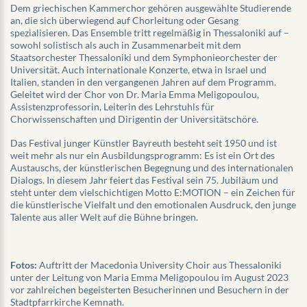
Dem griechischen Kammerchor gehören ausgewählte Studierende
an, die sich überwiegend auf Chorleitung oder Gesang
spezialisieren. Das Ensemble tritt regelmäßig in Thessaloniki auf –
sowohl solistisch als auch in Zusammenarbeit mit dem
Staatsorchester Thessaloniki und dem Symphonieorchester der
Universität. Auch internationale Konzerte, etwa in Israel und
Italien, standen in den vergangenen Jahren auf dem Programm.
Geleitet wird der Chor von Dr. Maria Emma Meligopoulou,
Assistenzprofessorin, Leiterin des Lehrstuhls für
Chorwissenschaften und Dirigentin der Universitätschöre.
Das Festival junger Künstler Bayreuth besteht seit 1950 und ist
weit mehr als nur ein Ausbildungsprogramm: Es ist ein Ort des
Austauschs, der künstlerischen Begegnung und des internationalen
Dialogs. In diesem Jahr feiert das Festival sein 75. Jubiläum und
steht unter dem vielschichtigen Motto E:MOTION – ein Zeichen für
die künstlerische Vielfalt und den emotionalen Ausdruck, den junge
Talente aus aller Welt auf die Bühne bringen.
Fotos:
Auftritt der Macedonia University Choir aus Thessaloniki
unter der Leitung von Maria Emma Meligopoulou im August 2023
vor zahlreichen begeisterten Besucherinnen und Besuchern in der
Stadtpfarrkirche Kemnath.