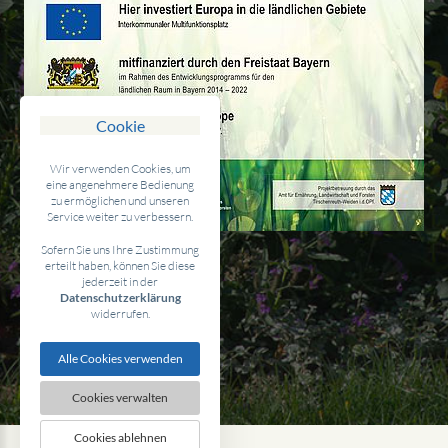
Cookie
Wir verwenden Cookies, um
eine angenehmere Bedienung
zu ermöglichen und unseren
Service weiter zu verbessern.
Sofern Sie uns Ihre Zustimmung
erteilt haben, können Sie diese
jederzeit in der
Datenschutzerklärung
widerrufen.
Alle Cookies verwenden
Cookies verwalten
Cookies ablehnen