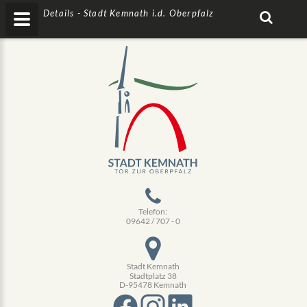
Details - Stadt Kemnath i.d. Oberpfalz
Telefon:
09642 / 707 - 0
Stadt Kemnath
Stadtplatz 38
D-95478 Kemnath