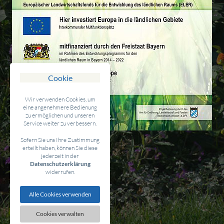
Cookie
Wir verwenden Cookies, um
eine angenehmere Bedienung
zu ermöglichen und unseren
Service weiter zu verbessern.
Sofern Sie uns Ihre Zustimmung
erteilt haben, können Sie diese
jederzeit in der
Datenschutzerklärung
widerrufen.
Alle Cookies verwenden
Cookies verwalten