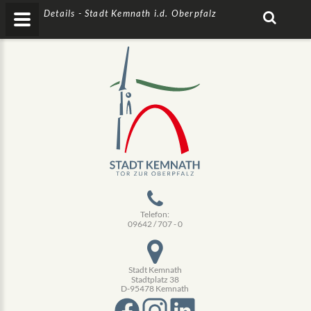
Details - Stadt Kemnath i.d. Oberpfalz
Telefon:
09642 / 707 - 0
Stadt Kemnath
Stadtplatz 38
D-95478 Kemnath