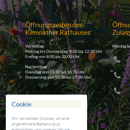
Öffnungszeiten des
Öffnu
Kemnather Rathauses
Zulas
Vormittag:
Montag bi
Montag bis Donnerstag: 8:00 bis 12:30 Uhr
Freitag von 8:00 bis 12:00 Uhr
Nachmittag:
Dienstag von 13:30 bis 16:30 Uhr
Donnerstag von 13:30 bis 17:30 Uhr
Cookie
Ansprechpartner
Wir verwenden Cookies, um eine
Stadt Kemnath
angenehmere Bedienung zu
Stadtplatz 38
ermöglichen und unseren Service