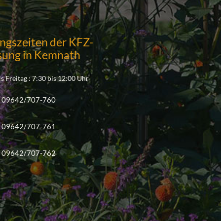
ngszeiten der KFZ-
sung in Kemnath
s Freitag : 7:30 bis 12:00 Uhr
09642/707-760
09642/707-761
09642/707-762