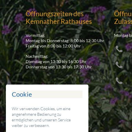
Öffnungszeiten des
Öffnu
Kemnather Rathauses
Zulas
Vormittag:
Montag bi
Montag bis Donnerstag: 8:00 bis 12:30 Uhr
Freitag von 8:00 bis 12:00 Uhr
Nachmittag:
Dienstag von 13:30 bis 16:30 Uhr
Donnerstag von 13:30 bis 17:30 Uhr
Cookie
Ansprechpartner
Wir verwenden Cookies, um eine
Stadt Kemnath
angenehmere Bedienung zu
Stadtplatz 38
ermöglichen und unseren Service
D-95478 Kemnath
weiter zu verbessern.