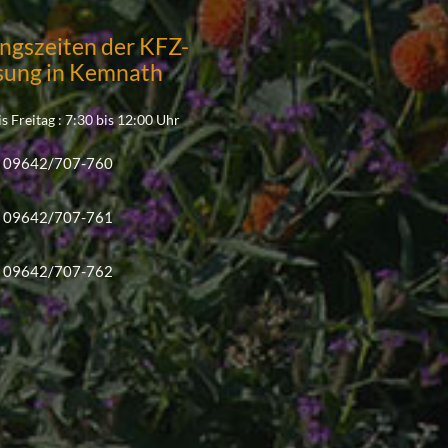
ngszeiten der KFZ-
sung in Kemnath
s Freitag : 7:30 bis 12:00 Uhr
09642/707-760
09642/707-761
09642/707-762