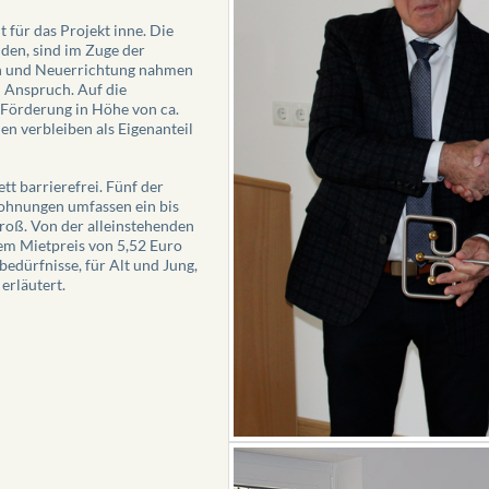
 für das Projekt inne. Die
nden, sind im Zuge der
h und Neuerrichtung nahmen
 Anspruch. Auf die
 Förderung in Höhe von ca.
en verbleiben als Eigenanteil
t barrierefrei. Fünf der
ohnungen umfassen ein bis
roß. Von der alleinstehenden
nem Mietpreis von 5,52 Euro
dürfnisse, für Alt und Jung,
erläutert.