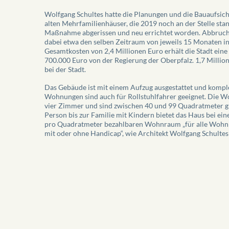
Wolfgang Schultes hatte die Planungen und die Bauaufsicht
alten Mehrfamilienhäuser, die 2019 noch an der Stelle sta
Maßnahme abgerissen und neu errichtet worden. Abbruc
dabei etwa den selben Zeitraum von jeweils 15 Monaten in
Gesamtkosten von 2,4 Millionen Euro erhält die Stadt eine
700.000 Euro von der Regierung der Oberpfalz. 1,7 Million
bei der Stadt.
Das Gebäude ist mit einem Aufzug ausgestattet und komplet
Wohnungen sind auch für Rollstuhlfahrer geeignet. Die W
vier Zimmer und sind zwischen 40 und 99 Quadratmeter g
Person bis zur Familie mit Kindern bietet das Haus bei ei
pro Quadratmeter bezahlbaren Wohnraum „für alle Wohnbe
mit oder ohne Handicap“, wie Architekt Wolfgang Schultes 