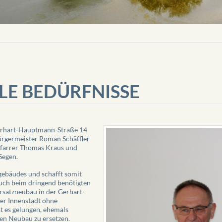
E BEDÜRFNISSE
erhart-Hauptmann-Straße 14
Bürgermeister Roman Schäffler
Pfarrer Thomas Kraus und
Segen.
gebäudes und schafft somit
auch beim dringend benötigten
rsatzneubau in der Gerhart-
er Innenstadt ohne
st es gelungen, ehemals
n Neubau zu ersetzen.