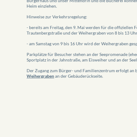
Bürgerhaus und unser Mittendrin und die Bücherei können
Heim einziehen.
Hinweise zur Verkehrsregelung:
- bereits am Freitag, den 9. Mai werden für die offiziellen F
Trautenbergstraße und der Weihergraben von 8 bis 13 Uhr 
- am Samstag von 9 bis 16 Uhr wird der Weihergraben ges
Parkplätze für Besucher stehen an der Seepromenade (eh
Sportplatz in der Jahnstraße, am Eisweiher und an der Seel
Der Zugang zum Bürger- und Familienzentrum erfolgt an 
Weihergraben
an der Gebäuderückseite.