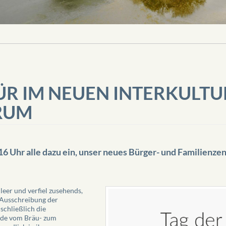
ÜR IM NEUEN INTERKULTU
RUM
 16 Uhr alle dazu ein, unser neues Bürger- und Familien
eer und verfiel zusehends,
 Ausschreibung der
schließlich die
rde vom Bräu- zum