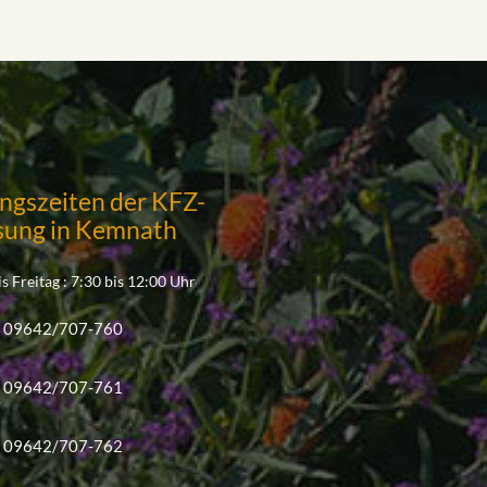
ngszeiten der KFZ-
sung in Kemnath
s Freitag : 7:30 bis 12:00 Uhr
09642/707-760
09642/707-761
09642/707-762