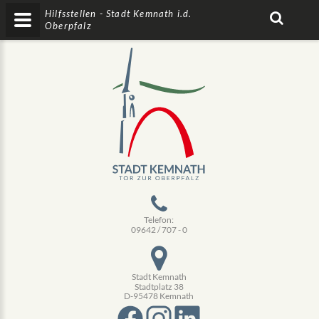
Hilfsstellen - Stadt Kemnath i.d.
Oberpfalz
Telefon:
09642 / 707 - 0
Stadt Kemnath
Stadtplatz 38
D-95478 Kemnath