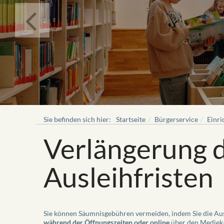
.
Sie befinden sich hier:
Startseite
Bürgerservice
Einri
Verlängerung 
Ausleihfristen
Sie können Säumnisgebühren vermeiden, indem Sie die Ausl
während der Öffnungszeiten oder online
über den Mediek