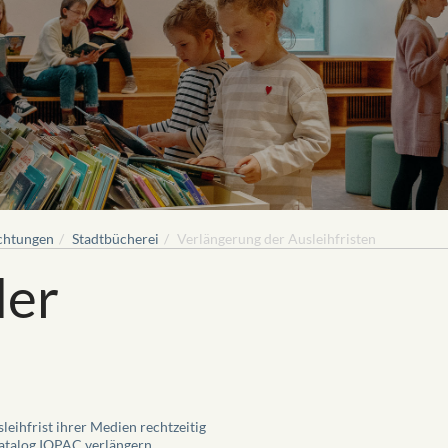
chtungen
Stadtbücherei
Verlängerung der Ausleihfristen
der
eihfrist ihrer Medien rechtzeitig
atalog IOPAC verlängern.