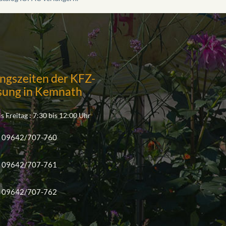
ngszeiten der KFZ-
sung in Kemnath
s Freitag : 7:30 bis 12:00 Uhr
09642/707-760
09642/707-761
09642/707-762