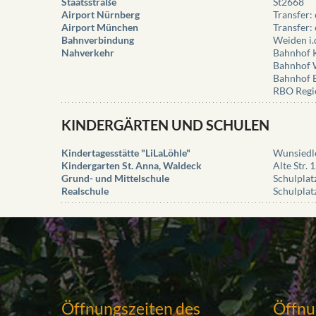
Staatsstraße
St2668
Airport Nürnberg
Transfer:
Airport München
Transfer: 
Bahnverbindung
Weiden i.
Nahverkehr
Bahnhof K
Bahnhof W
Bahnhof B
RBO Regi
KINDERGÄRTEN UND SCHULEN
Kindertagesstätte "LiLaLöhle"
Wunsiedle
Kindergarten St. Anna, Waldeck
Alte Str.
Grund- und Mittelschule
Schulplat
Realschule
Schulplat
Öffnungszeiten des
Öffnu