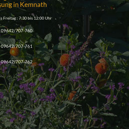
sung in Kemnath
s Freitag : 7:30 bis 12:00 Uhr
09642/707-760
09642/707-761
09642/707-762