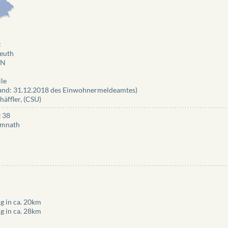
z
euth
NN
ile
tand: 31.12.2018 des Einwohnermeldeamtes)
äffler, (CSU)
z 38
emnath
 in ca. 20km
 in ca. 28km