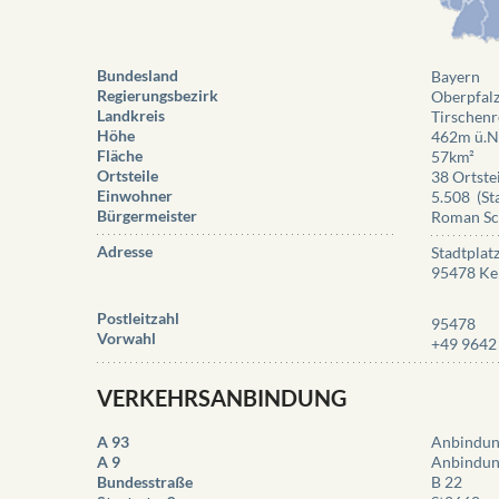
Bundesland
Bayern
Regierungsbezirk
Oberpfal
Landkreis
Tirschenr
Höhe
462m ü.
Fläche
57km²
Ortsteile
38 Ortste
Einwohner
5.508
(S
Bürgermeister
Roman Sch
Adresse
Stadtplat
95478 K
Postleitzahl
95478
Vorwahl
+49 9642
VERKEHRSANBINDUNG
A 93
Anbindung
A 9
Anbindung
Bundesstraße
B 22