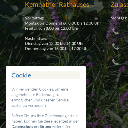
Kemnather Rathauses
Zulas
Vormittag:
Montag bi
Montag bis Donnerstag: 8:00 bis 12:30 Uhr
Freitag von 8:00 bis 12:00 Uhr
Nachmittag:
Dienstag von 13:30 bis 16:30 Uhr
Donnerstag von 13:30 bis 17:30 Uhr
Cookie
Ansprechpartner
Wir verwenden Cookies, um eine
Stadt Kemnath
angenehmere Bedienung zu
Stadtplatz 38
ermöglichen und unseren Service
D-95478 Kemnath
weiter zu verbessern.
Tel. 09642 / 707 - 0
Sofern Sie uns Ihre Zustimmung erteilt
Fax 09642 / 707 - 50
haben, können Sie diese jederzeit in der
poststelle(at)kemnath.de
Datenschutzerklärung
widerrufen.