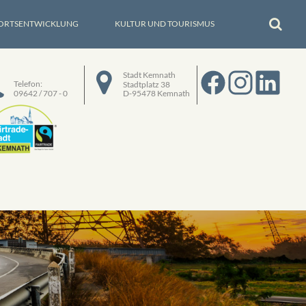
ORTSENTWICKLUNG
KULTUR UND TOURISMUS
Stadt Kemnath
Telefon:
Stadtplatz 38
09642 / 707 - 0
D-95478 Kemnath