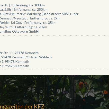
 ca. 1h | Entfernung: ca. 100km
ca. 2,5h | Entfernung: ca. 250km
d. Opf./Neumarkt-Wirsberg (Bahnstrecke 5051) über
emnath/Neustadt | Entfernung: ca. 2km
eiden i.d.Opf. | Entfernung: ca. 35km
ayreuth | Entfernung: ca. 20km
onalbus Ostbayern GmbH
r Str. 11, 95478 Kemnath
 1, 95478 Kemnath/Ortsteil Waldeck
z 9, 95478 Kemnath
z 4, 95478 Kemnath
ngszeiten der KFZ-