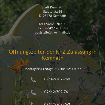
Stadt Kemnath
Stadtplatz 38
D-95478 Kemnath
Tel. 09642 / 707 - 0
Fax 09642 / 707 - 50
poststelle(at)kemnath.de
Öffnungszeiten der KFZ-Zulassung in
Kemnath
Montag bis Freitag : 7:30 bis 12:00 Uhr
09642/707-760
09642/707-761
09642/707-762