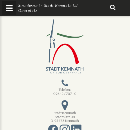
Standesamt - Stadt Kemnath i.d.
Oberpfalz
Telefon:
09642 / 707 - 0
Stadt Kemnath
Stadtplatz 38
D-95478 Kemnath