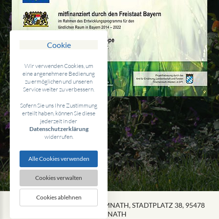
Cookie
Wir verwenden Cookies, um
eine angenehmere Bedienung
zu ermöglichen und unseren
Service weiter zu verbessern.
Sofern Sie uns Ihre Zustimmung
erteilt haben, können Sie diese
jederzeit in der
Datenschutzerklärung
widerrufen.
Alle Cookies verwenden
Cookies verwalten
Cookies ablehnen
2026 COPYRIGHT STADT KEMNATH, STADTPLATZ 38, 95478
KEMNATH