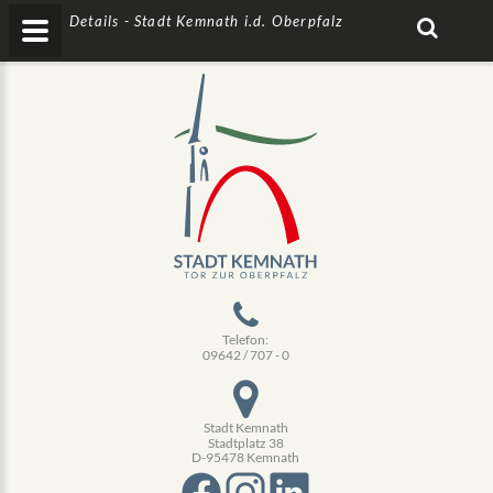
Details - Stadt Kemnath i.d. Oberpfalz
Telefon:
09642 / 707 - 0
Stadt Kemnath
Stadtplatz 38
D-95478 Kemnath